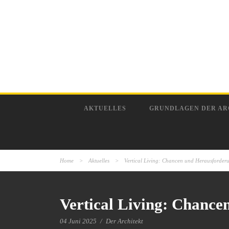
AKTUELLES
GRUNDLAGEN DER AR
Home
>
Aktuelles
>
Vertical Living: Chancen und Herausforder
Vertical Living: Chanc
04 Juni 2025
/
Der Architekt