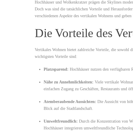
Hochhäuser und Wolkenkratzer prägen die Skylines moder
Doch was sind die ​tatsächlichen Vorteile und Herausforde
verschiedenen ‌Aspekte des vertikalen Wohnens und geben 
Die Vorteile des Ve
Vertikales Wohnen bietet zahlreiche Vorteile, die sowohl d
wichtigsten⁤ Vorteile sind:
Platzsparend:
Hochhäuser nutzen den verfügbaren R
Nähe zu ⁣Annehmlichkeiten:
Viele vertikale Wohnan
einfachen Zugang ​zu Geschäften, Restaurants und öff
Atemberaubende Aussichten:
Die​ Aussicht von ⁢hö
Blick auf die Stadtlandschaft.
Umweltfreundlich:
Durch die Konzentration von ‍Wo
Hochhäuser integrieren⁢ umweltfreundliche Technolo