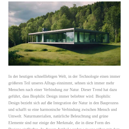
In der heutigen schnelllebigen Welt, in der Technologie einen immer
größeren Teil unseres Alltags einnimmt, sehnen sich immer mehr
Menschen nach einer​ Verbindung zur Natur. Dieser ​Trend hat dazu
geführt, dass Biophilic‍ Design ⁤immer beliebter wird. Biophilic
⁢Design bezieht ​sich auf⁢
die
Integration ​der⁣ Natur in den Bauprozess
und ⁣schafft so eine harmonische ⁣Verbindung ⁤zwischen Mensch und
Umwelt.⁢ Naturmaterialien, natürliche‍ Beleuchtung und grüne⁢
Elemente sind nur‌ einige der Merkmale, ‌die in diese Form des