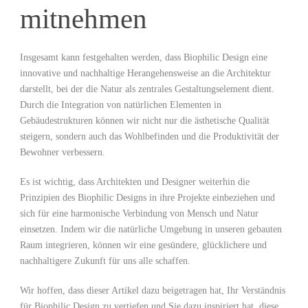
mitnehmen
Insgesamt⁤ kann festgehalten werden, dass‌ Biophilic Design eine
innovative und nachhaltige Herangehensweise an die Architektur
darstellt, bei der die Natur als ‍zentrales Gestaltungselement dient.
Durch die Integration von natürlichen Elementen in⁢
Gebäudestrukturen können wir ⁣nicht nur die‌ ästhetische Qualität
steigern, sondern auch ​das Wohlbefinden und die Produktivität der
⁣Bewohner‌ verbessern.
Es ist wichtig, dass Architekten‍ und Designer weiterhin ⁢die
Prinzipien des Biophilic Designs in ​ihre Projekte ⁢einbeziehen‍ und
sich für eine harmonische⁤ Verbindung von Mensch und Natur
einsetzen.⁣ Indem wir die natürliche Umgebung in unseren gebauten‌
Raum integrieren, können wir eine ‍gesündere, glücklichere und
nachhaltigere Zukunft für ⁤uns alle schaffen.
Wir hoffen, dass ⁣dieser ​Artikel dazu⁣ beigetragen⁢ hat, Ihr Verständnis
für Biophilic Design zu vertiefen und Sie dazu inspiriert hat, ‍diese