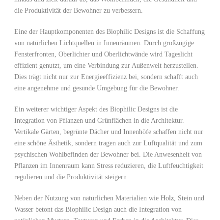
die ⁢Produktivität der Bewohner⁣ zu ⁣verbessern.
Eine der Hauptkomponenten des⁢ Biophilic Designs‌ ist die Schaffung
von natürlichen​ Lichtquellen in⁢ Innenräumen.⁤ Durch großzügige
Fensterfronten, Oberlichter und Oberlichtwände ⁤wird Tageslicht
effizient ⁢genutzt,⁤ um eine Verbindung zur Außenwelt herzustellen.
Dies trägt nicht nur ‍zur Energieeffizienz bei, ⁤sondern ​schafft auch
eine angenehme und gesunde Umgebung für die Bewohner.
Ein weiterer wichtiger ⁤Aspekt des Biophilic Designs ist die
⁤Integration‌ von Pflanzen⁣ und Grünflächen in⁢ die Architektur.
Vertikale Gärten, begrünte​ Dächer und Innenhöfe schaffen nicht nur
⁣eine schöne Ästhetik, ‍sondern tragen auch zur ‌Luftqualität und zum
⁤psychischen Wohlbefinden der Bewohner bei. Die ⁣Anwesenheit​ von
Pflanzen im Innenraum kann Stress ‌reduzieren,‌ die Luftfeuchtigkeit
regulieren ​und die Produktivität ⁤steigern.
Neben der Nutzung von natürlichen ​Materialien wie
Holz
, Stein und
Wasser betont das Biophilic Design auch ⁢die Integration ‍von