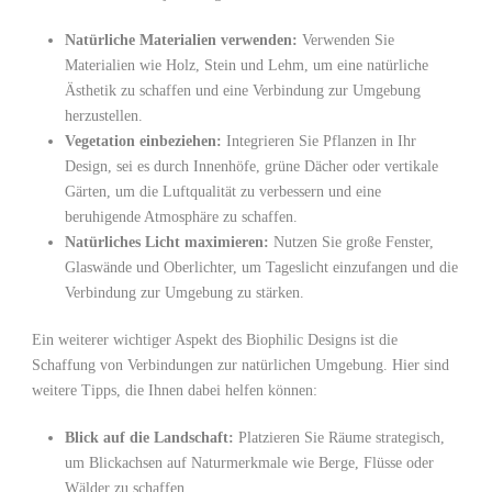
Natürliche ⁢Materialien verwenden:
Verwenden Sie
⁢Materialien wie Holz, Stein und Lehm,‌ um eine natürliche
Ästhetik⁤ zu⁢ schaffen und eine Verbindung zur Umgebung⁤
herzustellen.
Vegetation einbeziehen:
Integrieren⁣ Sie Pflanzen in Ihr
Design, sei es durch⁤ Innenhöfe, ‍grüne Dächer oder vertikale
Gärten, um die Luftqualität zu ​verbessern​ und⁤ eine
beruhigende Atmosphäre zu schaffen.
Natürliches Licht⁣ maximieren:
Nutzen ​Sie ‍große ⁣Fenster,
Glaswände⁤ und Oberlichter, um Tageslicht einzufangen und die
Verbindung ​zur Umgebung​ zu stärken.
Ein weiterer wichtiger​ Aspekt des ​Biophilic Designs ist die
Schaffung von Verbindungen zur natürlichen Umgebung. Hier sind
weitere Tipps, die Ihnen dabei helfen⁢ können:
Blick auf die Landschaft:
Platzieren Sie ‌Räume strategisch,
um Blickachsen​ auf ⁢Naturmerkmale ⁤wie Berge, Flüsse oder
Wälder zu schaffen.