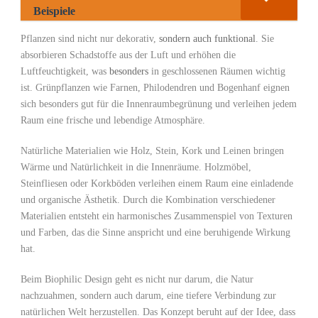
Beispiele
Pflanzen ⁣sind nicht nur dekorativ,
sondern auch funktional
. Sie
absorbieren Schadstoffe aus der Luft und erhöhen die
Luftfeuchtigkeit, was
besonders
in geschlossenen Räumen wichtig
ist. ⁢Grünpflanzen​ wie Farnen,‍ Philodendren und Bogenhanf eignen ​
sich besonders ‍gut für die Innenraumbegrünung und‌ verleihen jedem
Raum eine frische und lebendige Atmosphäre.
Natürliche Materialien⁤ wie Holz,‍ Stein, Kork und Leinen bringen
Wärme und Natürlichkeit in die Innenräume. Holzmöbel,
Steinfliesen ⁣oder Korkböden verleihen einem Raum eine einladende
und organische Ästhetik. Durch ‌die Kombination verschiedener
Materialien entsteht ein harmonisches Zusammenspiel von Texturen
und Farben, das⁢ die Sinne anspricht und eine beruhigende ⁤Wirkung
⁣hat.
Beim Biophilic Design geht⁣ es nicht nur darum, die Natur⁣
nachzuahmen, sondern⁣ auch darum, eine tiefere Verbindung ‌zur
⁣natürlichen Welt ⁣herzustellen. Das​ Konzept beruht​ auf der Idee, dass