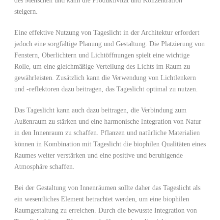
des Menschen‍ und kann ‍die Produktivität und⁢ Konzentration
steigern.
Eine effektive Nutzung ‌von Tageslicht in der Architektur erfordert
jedoch eine ⁣sorgfältige ⁣Planung und​ Gestaltung. Die Platzierung ⁣von
‌Fenstern, Oberlichtern ⁤und Lichtöffnungen‍ spielt eine wichtige
Rolle, um ‌eine gleichmäßige Verteilung des Lichts im⁤ Raum zu
gewährleisten. Zusätzlich kann ‍die Verwendung von Lichtlenkern
und⁤ -reflektoren‍ dazu beitragen,⁣ das Tageslicht optimal zu nutzen.
Das Tageslicht kann auch‌ dazu beitragen, die ⁣Verbindung zum
Außenraum‌ zu stärken und⁤ eine harmonische Integration von Natur
in den Innenraum ​zu schaffen. Pflanzen⁣ und natürliche‌ Materialien ​
können in Kombination mit Tageslicht die biophilen ⁣Qualitäten eines
Raumes⁣ weiter⁣ verstärken und ‌eine positive und beruhigende
Atmosphäre schaffen.
Bei der Gestaltung von Innenräumen sollte daher⁣ das Tageslicht als
ein ⁣wesentliches ⁣Element betrachtet ​werden, um eine biophilen
Raumgestaltung zu​ erreichen. Durch⁢ die bewusste Integration ⁣von