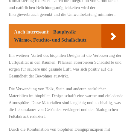
Klimatisierung reduziert. Durch ​die Integration von ‍Grünflächen
und natürlichen Belichtungsmöglichkeiten wird der
Energieverbrauch gesenkt und die Umweltbelastung minimiert.
Auch interessant:
Bauphysik:
Wärme-, Feuchte- und Schallschutz
Ein weiterer Vorteil⁢ des biophilen Designs ist die Verbesserung der
Luftqualität​ in den Räumen. Pflanzen⁣ absorbieren Schadstoffe und⁤
sorgen für saubere⁤ und gesunde Luft, was sich positiv auf ⁤die
Gesundheit der Bewohner ⁣auswirkt.
Die Verwendung von Holz, Stein und anderen natürlichen ​
Materialien im ⁣biophilen Design ⁣schafft⁤ eine warme und ‌einladende
‍Atmosphäre. ‍Diese Materialien sind ⁤langlebig und nachhaltig, was
die ​Lebensdauer von Gebäuden verlängert und den ökologischen ​
Fußabdruck reduziert.
Durch die⁢ Kombination von biophilen⁢ Designprinzipien mit