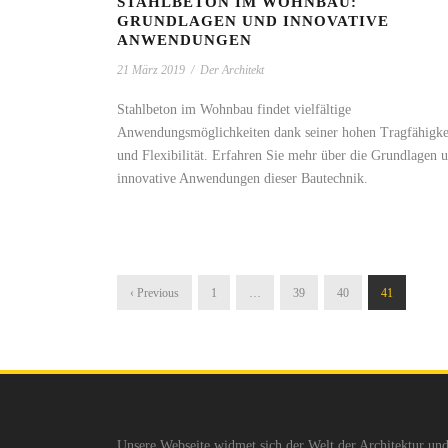
STAHLBETON IM WOHNBAU:
GRUNDLAGEN UND INNOVATIVE
ANWENDUNGEN
21 März 2019
/
Der Architekt
Stahlbeton im Wohnbau findet vielfältige
Anwendungsmöglichkeiten dank seiner hohen Tragfähigke
und Flexibilität. Erfahren Sie mehr über die Grundlagen 
innovative Anwendungen dieser Bautechnik.
‹ Previous
1
…
39
40
41
Unsere Webseite widmet sich der Welt der Architektur un