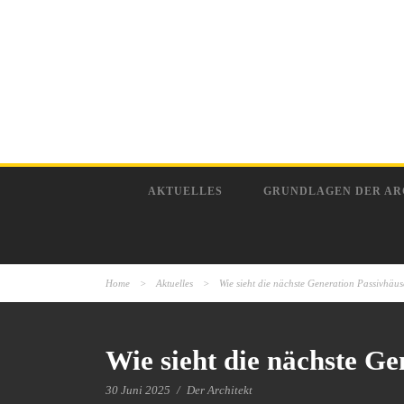
AKTUELLES
GRUNDLAGEN DER AR
Home
>
Aktuelles
>
Wie sieht die nächste Generation Passivhäus
Wie sieht die nächste Ge
30 Juni 2025
/
Der Architekt