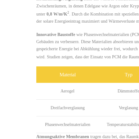
Zwischenräumen, in denen Edelgase⁣ wie ‍Argon⁤ oder Kryp
2
unter
0,8 W/m²K
. Durch⁤ die ‌Kombination mit spezielle
der solare Energieeintrag maximiert und ⁤Wärmeverluste 
Innovative Baustoffe
wie ‌Phasenwechselmaterialien​ (PC
Gebäuden zu⁤ verbessern. Diese Materialien absorbieren u
gespeicherte⁣ Energie bei⁤ Abkühlung wieder frei, wodurch‍
wird. Studien⁤ zeigen, dass der Einsatz von PCM‍ die Rau
Material
Typ
Aerogel
Dämmstoff
Dreifachverglasung
Verglasung
Phasenwechselmaterialien
Temperaturstabili
Atmungsaktive Membranen
tragen dazu​ bei, das Raumk