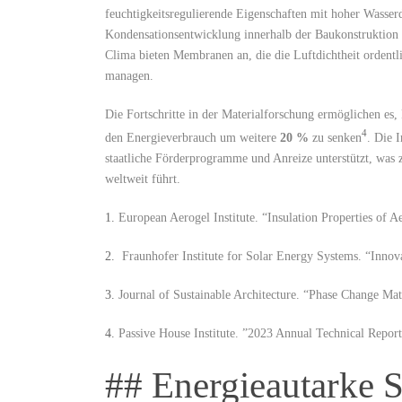
feuchtigkeitsregulierende⁤ Eigenschaften mit hoher Wasser
Kondensationsentwicklung innerhalb der Baukonstruktion u
Clima bieten Membranen⁤ an,⁢ die die Luftdichtheit ordentl
managen.
Die Fortschritte in der Materialforschung ermöglichen es,
4
den Energieverbrauch um weitere⁣
20 %
zu senken
. ⁣Die 
staatliche Förderprogramme und Anreize⁣ unterstützt, was
weltweit führt.
1.
European Aerogel Institute. “Insulation Properties of Ae
2.
‍ Fraunhofer Institute for⁣ Solar Energy Systems.​ “Innov
3.
Journal of Sustainable Architecture. “Phase Change Materi
4.
Passive House Institute. ⁣”2023⁣ Annual Technical Repor
## Energieautarke ​S