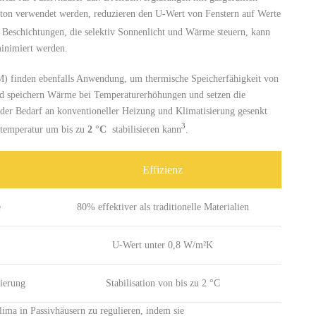
ton verwendet⁤ werden, reduzieren den⁤ U-Wert von ‌Fenstern auf Werte
n Beschichtungen, ‍die​ selektiv Sonnenlicht und Wärme steuern, kann
minimiert werden.
M) ⁣finden ⁤ebenfalls Anwendung, um thermische Speicherfähigkeit von
nd speichern‍ Wärme bei Temperaturerhöhungen und setzen⁣ die
 der Bedarf⁤ an konventioneller Heizung und ⁣Klimatisierung gesenkt
3
mtemperatur um‌ bis zu
2 °C
⁣ stabilisieren kann
.
Effizienz
e
80% effektiver als traditionelle Materialien
U-Wert ⁤unter⁤ 0,8 W/m²K
sierung
Stabilisation von bis ⁤zu 2⁤ °C
lima in Passivhäusern zu regulieren, indem sie