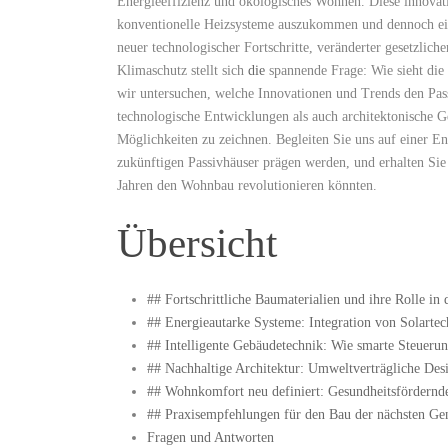
Energieeffizienz und ökologisches Wohnen. Diese innovative
konventionelle Heizsysteme auszukommen und dennoch ein 
neuer ⁤technologischer Fortschritte, veränderter gesetzl
Klimaschutz stellt sich
die
spannende Frage: Wie ‌sieht die
wir untersuchen, welche Innovationen ‍und Trends den Pa
technologische ‌Entwicklungen als auch architektonische G
Möglichkeiten zu⁢ zeichnen.‍ Begleiten Sie ⁤uns⁣ auf einer 
zukünftigen ​Passivhäuser prägen werden, und erhalten Si
Jahren den Wohnbau revolutionieren‌ könnten.
Übersicht
## Fortschrittliche Baumaterialien und ihre Rolle in
## ⁣Energieautarke Systeme: ⁤Integration‍ von Solarte
## Intelligente Gebäudetechnik: Wie smarte⁣ Steueru
##⁤ Nachhaltige ⁢Architektur: ⁣Umweltverträgliche ⁤De
## ​Wohnkomfort neu definiert: Gesundheitsfördernd
##‌ Praxisempfehlungen für ⁣den Bau der ⁤nächsten Ge
Fragen und Antworten