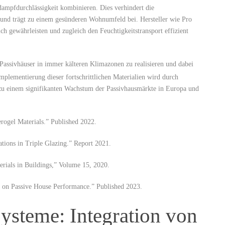
dampfdurchlässigkeit kombinieren. Dies verhindert ‍die
nd trägt zu ​einem⁢ gesünderen Wohnumfeld bei. Hersteller wie Pro ​
ich gewährleisten und zugleich den Feuchtigkeitstransport effizient
 Passivhäuser in immer kälteren Klimazonen zu ⁢realisieren und dabei
Implementierung dieser fortschrittlichen⁤ Materialien⁤ wird​ durch​
 zu einem signifikanten Wachstum ​der Passivhausmärkte in Europa und
rogel Materials.”⁣ Published 2022.
ations in Triple⁢ Glazing.” Report 2021.
als ​in ‌Buildings,” ​Volume ‍15, ‍2020.
t on Passive House ⁢Performance.” Published 2023.
ysteme: ‌Integration von