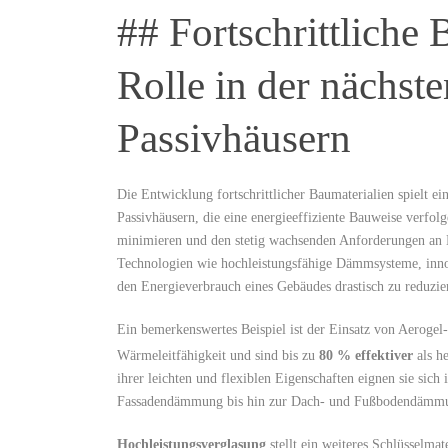
## Fortschrittliche‌
Rolle in der nächst
Passivhäusern
Die‌ Entwicklung fortschrittlicher⁣ Baumaterialien spielt 
Passivhäusern, die eine energieeffiziente Bauweise verfolg
minimieren und den stetig‍ wachsenden ‍Anforderungen an N
Technologien ⁤wie‍ hochleistungsfähige Dämmsysteme, inn
den Energieverbrauch eines Gebäudes drastisch⁢ zu ​reduzie
Ein bemerkenswertes Beispiel ist der Einsatz von Aerogel
Wärmeleitfähigkeit‍ und sind bis⁣ zu​
80 % effektiver
als h
ihrer leichten und‌ flexiblen Eigenschaften eignen sie ⁤sich
Fassadendämmung⁤ bis ⁣hin zur‌ Dach- und Fußbodendämm
Hochleistungsverglasung
stellt ein weiteres Schlüsselmate