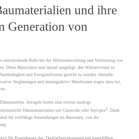
 Baumaterialien und ihre
en Generation von
eine entscheidende Rolle bei der Weiterentwicklung und Verbreitung von
en. Diese Materialien sind ⁣darauf‌ ausgelegt, den Wärmeverlust zu
achhaltigkeit und Energieeffizienz⁤ gerecht zu werden. Aktuelle
ovative Verglasungen und atmungsaktive Membranen tragen dazu bei,
ren.
-Dämmstoffen. Aerogele bieten eine extrem niedrige
1
erkömmliche Dämmmaterialien wie Glaswolle oder Styropor
. Dank‌
 ideal ⁤für ⁣vielfältige Anwendungen im ⁣Bauwesen, von der
ung.
rial für Passivhäuser dar.⁣ Dreifachverglasungen ‌mit gasgefüllten‍