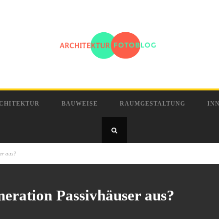
CHITEKTUR
BAUWEISE
RAUMGESTALTUNG
IN
er aus?
neration Passivhäuser aus?