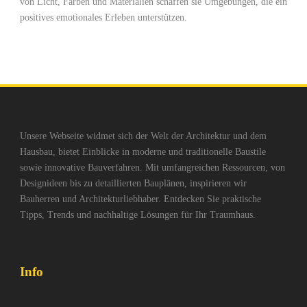
von Licht, Farben und Materialien schaffen sie Umgebungen, die ein
positives emotionales Erleben unterstützen.
Unsere Webseite widmet sich der Welt der Architektur und dem
Hausbau, bietet Einblicke in moderne und traditionelle Baustile
sowie innovative Bauverfahren. Mit umfangreichen Ressourcen, von
Designideen bis zu detaillierten Bauplänen, inspirieren wir
Bauherren und Architekturliebhaber. Entdecken Sie praktische
Tipps, Trends und nachhaltige Lösungen für Ihr Traumhaus.
Info