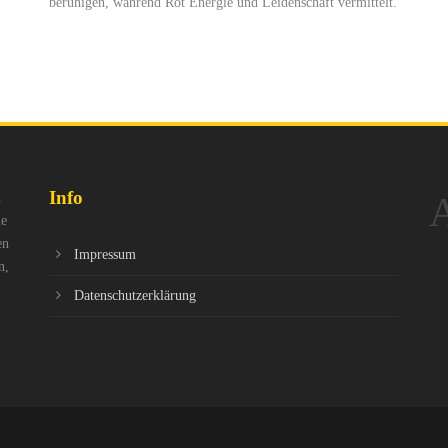
beruhigen, während Rot Energie und Leidenschaft vermittelt.
Info
A
d
le
en
Impressum
n,
Datenschutzerklärung