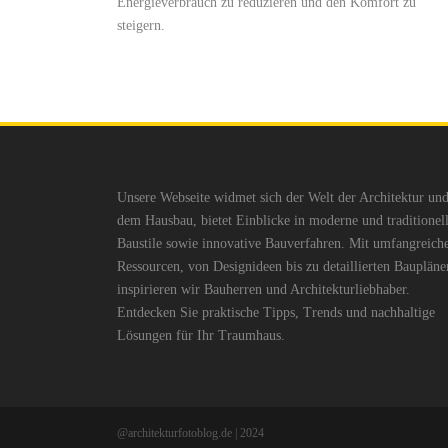
Energieverbrauch zu reduzieren und den Komfort zu
steigern.
Unsere Webseite widmet sich der Welt der Architektur un
dem Hausbau, bietet Einblicke in moderne und traditionel
Baustile sowie innovative Bauverfahren. Mit umfangreich
Ressourcen, von Designideen bis zu detaillierten Baupläne
inspirieren wir Bauherren und Architekturliebhaber.
Entdecken Sie praktische Tipps, Trends und nachhaltige
Lösungen für Ihr Traumhaus.
@architekturfotoblog.de | 2024