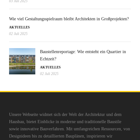
03 Juli 2025
Wie viel Gestaltungsspielraum bleibt Architekten in Großprojekten?
AKTUELLES
02 Juli 2025
Baustellenreportage: Wie entsteht ein Quartier in
Echtzeit?
AKTUELLES
02 Juli 2025
Unsere Webseite widmet sich der Welt der Architektur und dem
Hausbau, bietet Einblicke in moderne und traditionelle Baustile
sowie innovative Bauverfahren. Mit umfangreichen Ressourcen, von
Designideen bis zu detaillierten Bauplänen, inspirieren wir