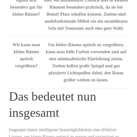
eignen sich
oder ein ausziehbarer Esstisch sind in kleinen
besonders⁣ gut für
Räumen besonders praktisch, da sie bei
kleine Räume?
Bedarf‌ Platz schaffen können. Zudem sind
multifunktionale Möbel wie ein ausziehbares
Sofa mit Stauraum auch eine gute Wahl.
Wie kann man⁣
Um kleine⁣ Räume optisch zu vergrößern,
kleine Räume
kann man helle Farben verwenden und auf
optisch
eine minimalistische Einrichtung setzen.‍
vergrößern?
Zudem helfen große Spiegel und gut
platzierte Lichtquellen dabei, den Raum
größer wirken zu lassen.
Das bedeutet nun
insgesamt
Insgesamt bieten intelligente Staumöglichkeiten eine effektive
Lösung, um​ kleine Räume optimal zu nutzen und organisiert‍ zu