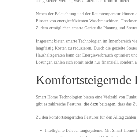
aus gesteuert werden, was zusätzlichen ​Komfort⁢ bietet.
Neben der Beleuchtung und der ‌Raumtemperatur können au
Einsatz von⁤ energieeffizienten Waschmaschinen, Trockner
⁣Zudem ermöglichen smarte Geräte⁤ die Planung und‍ Steueru
Insgesamt bieten smarte Technologien im Innenbereich viel
langfristig Kosten zu reduzieren. Durch die gezielte Ste
Haushaltsgeräten kann der Energieverbrauch optimiert​ u
Lösungen zahlen sich somit nicht nur finanziell, sondern 
Komfortsteigernde F
Smart‍ Home Technologien ​bieten eine Vielzahl von Funkti
gibt es zahlreiche Features,⁢
die dazu beitragen
, dass das Z
Zu‌ den komfortsteigernden Features für den Alltag zählen
Intelligente Beleuchtungssysteme: Mit Smart Home-T