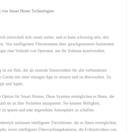
g von ​Smart Home Technologien
 entwickelt sich rasant⁤ weiter, und ⁢es kann schwierig ‌sein, den
en. Von intelligenten Thermostaten über sprachgesteuerte Assistenten
logie eine Vielzahl von Optionen, um Ihr Zuhause komfortabler,
 ein Hub, ⁤der als⁣ zentrale ⁢Steuereinheit für alle⁣ verbundenen
ten Geräte mit einer einzigen App zu‌ steuern und zu überwachen. Zu
gle und Apple.
bte Option für ⁤Smart Homes. Diese Systeme ermöglichen es Ihnen, die
nd sie an Ihre Vorlieben anzupassen. Sie können Helligkeit,
ie zu sparen und eine angenehme Atmosphäre zu schaffen.
ereich umfassen intelligente Türschlösser, die es Ihnen ermöglichen,
geln, sowie intelligente Überwachungskameras, ‍die Echtzeitvideos von