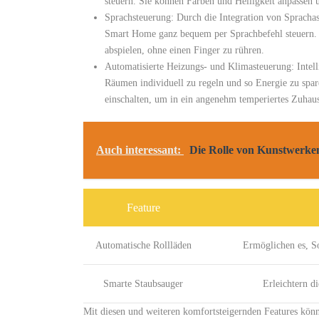
steuern.​ Sie ⁤können ⁢Farben und Helligkeit anpassen 
Sprachsteuerung: Durch die Integration von‌ Sprachass
Smart Home ganz bequem per Sprachbefehl steuern. 
abspielen, ohne einen Finger zu rühren.
Automatisierte Heizungs- und Klimasteuerung: Intell
Räumen​ individuell zu regeln und so Energie‌ zu s
einschalten, um⁢ in ein angenehm temperiertes Zuha
Auch interessant:
Die Rolle von Kunstwerken
Feature
Automatische Rollläden
Ermöglichen es, Son
Smarte Staubsauger
Erleichtern d
Mit diesen und weiteren komfortsteigernden ⁣Features könn