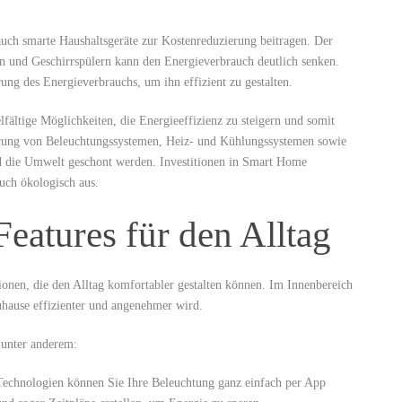
ch smarte Haushaltsgeräte zur Kostenreduzierung beitragen. Der
n und Geschirrspülern kann‍ den Energieverbrauch deutlich senken.
ng ⁣des Energieverbrauchs, um ihn effizient ‍zu ​gestalten.
fältige Möglichkeiten, die Energieeffizienz ⁤zu steigern und somit
uerung von ​Beleuchtungssystemen, Heiz- und Kühlungssystemen ​sowie
nd die Umwelt geschont werden. Investitionen in Smart Home
auch ökologisch aus.
eatures für den Alltag
onen, die den Alltag komfortabler ⁣gestalten können. Im Innenbereich
uhause effizienter und angenehmer wird.
 unter anderem:
echnologien können Sie Ihre​ Beleuchtung ganz einfach per App