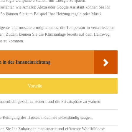
und sogar Zeitpläne‍ erstellen, um Energie ⁤zu sparen.
istenten wie Amazon ‌Alexa oder ⁤Google ‍Assistant​ können Sie Ihr‌
So können Sie zum Beispiel Ihre Heizung​ regeln oder Musik
igente ⁤Thermostate ermöglichen es, die Temperatur in verschiedenen
paren. Zudem können Sie die Klimaanlage bereits auf dem Heimweg
use zu kommen.
 in der Inneneinrichtung
Vorteile
nenlicht gezielt zu ⁢steuern und⁣ die Privatsphäre zu wahren.
ie Reinigung des Hauses, indem sie selbstständig saugen.
en Sie Ihr Zuhause in eine smarte und‍ effiziente Wohlfühloase