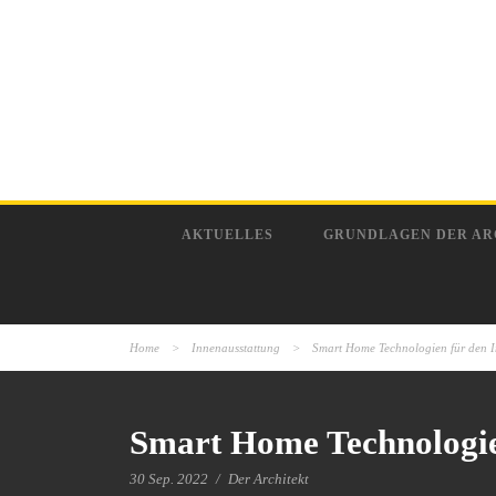
AKTUELLES
GRUNDLAGEN DER AR
Home
>
Innenausstattung
>
Smart Home Technologien für den I
Smart Home Technologien
30 Sep. 2022
/
Der Architekt