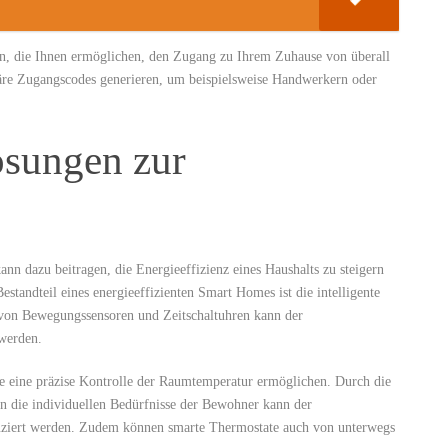
ren, die Ihnen‌ ermöglichen, den Zugang zu Ihrem Zuhause von überall
räre Zugangscodes generieren, um beispielsweise Handwerkern oder
ösungen zur⁤
nn dazu beitragen, die Energieeffizienz eines Haushalts zu steigern
standteil eines​ energieeffizienten Smart Homes​ ist die ‍intelligente
von Bewegungssensoren ⁢und Zeitschaltuhren‍ kann der
 werden.
ie eine präzise Kontrolle ‍der ⁤Raumtemperatur ermöglichen. Durch die
 die ​individuellen Bedürfnisse⁤ der Bewohner kann der
uziert werden. Zudem können‌ smarte Thermostate auch von unterwegs