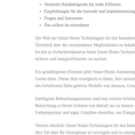
Vernetzte Haushaltsgeräte für mehr Effizienz
Empfehlungen für die Auswahl und Implementierun
Fragen und Antworten
Das solltest du mitnehmen
Die Welt der Smart ⁣Home Technologien für den Innenbereich
Überblick über ‌die verschiedenen ⁤Möglichkeiten zu behalt
bis hin zu‍ Sicherheitskameras ​bietet Smart Home-Techno
sicherer und energieeffizienter zu machen.
Ein grundlegendes Element jeder Smart Home-Ausstattung ist
Geräte dient. Dieser Hub‍ ermöglicht ⁣es Ihnen, Ihre⁣ smar
den ⁤beliebtesten ‌Hubs gehören Modelle von Amazon, Goo
Intelligente Beleuchtungssysteme sind eine weitere ⁤belie
Beleuchtung in Ihrem Zuhause von überall aus zu steuern u
Farbtemperatur und sogar Zeitpläne einstellen, um Energ
Weitere nützliche Smart Home-Technologien für den Innenb
Ihre Tür über ⁢Ihr Smartphone zu verriegeln und zu entrie