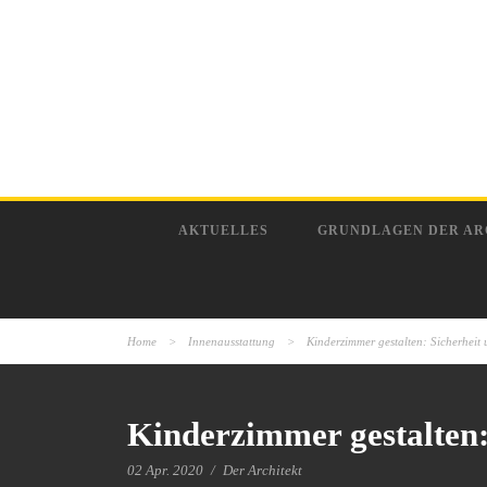
AKTUELLES
GRUNDLAGEN DER AR
Home
>
Innenausstattung
>
Kinderzimmer gestalten: Sicherheit 
Kinderzimmer gestalten:
02 Apr. 2020
/
Der Architekt