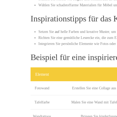
Wählen Sie schadstoffarme Materialien für Möbel und
Inspirationstipps für das
Setzen Sie ⁢
auf
helle ⁣Farben und kreative ‍Muster, um ‍
Richten ⁣Sie eine gemütliche Leseecke ein, ​die ‌zum 
Integrieren Sie persönliche Elemente wie Fotos oder se
Beispiel ‌für eine ‍inspir
Element
Fotowand
Erstellen Sie⁤ eine Collage au
Tafelfarbe
Malen ‍Sie eine⁣ Wand ⁤mit ​Taf
Wandtattoos
Bringen Sie kinderfreun