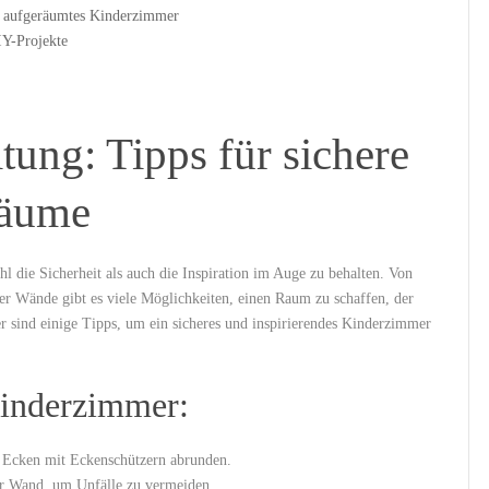
n aufgeräumtes Kinderzimmer
IY-Projekte
ung: Tipps für sichere
Räume
l⁤ die Sicherheit​ als auch die Inspiration im Auge zu behalten. Von
er Wände gibt es viele⁢ Möglichkeiten, einen Raum ⁤zu⁢ schaffen, der
Hier sind einige Tipps, um ein sicheres und inspirierendes Kinderzimmer
 Kinderzimmer:
 Ecken⁢ mit ⁣Eckenschützern ⁣abrunden.
 ⁢Wand, ⁤um Unfälle‌ zu vermeiden.