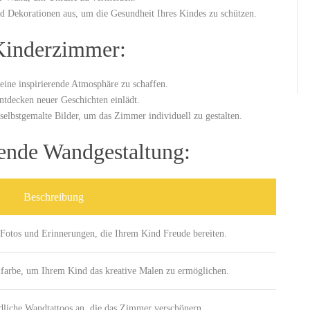
‍ Dekorationen aus, um die Gesundheit Ihres Kindes zu schützen.
 Kinderzimmer:
eine inspirierende‌ Atmosphäre ‌zu ‍schaffen.
Entdecken neuer Geschichten ‍einlädt.
lbstgemalte ‌Bilder,⁣ um das Zimmer⁢ individuell​ zu gestalten.
ierende Wandgestaltung:
Beschreibung
s ‍Fotos und ⁣Erinnerungen, die Ihrem Kind Freude bereiten.
elfarbe,‌ um Ihrem Kind das kreative Malen zu ​ermöglichen.
dliche Wandtattoos an, die das Zimmer verschönern.