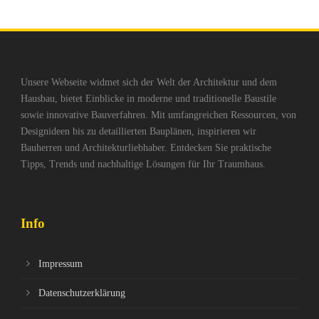
Unsere Webseite widmet sich der Welt der Architektur und dem
Hausbau, bietet Einblicke in moderne und traditionelle Baustile
sowie innovative Bauverfahren. Mit umfangreichen Ressourcen, von
Designideen bis zu detaillierten Bauplänen, inspirieren wir
Bauherren und Architekturliebhaber. Entdecken Sie praktische
Tipps, Trends und nachhaltige Lösungen für Ihr Traumhaus.
Info
Impressum
Datenschutzerklärung