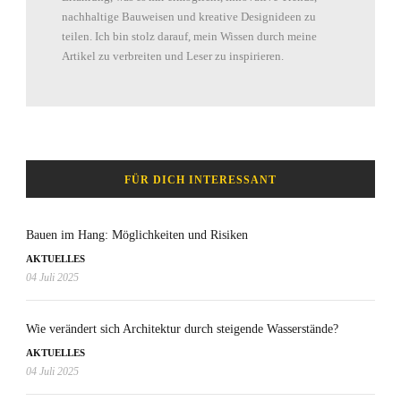
nachhaltige Bauweisen und kreative Designideen zu
teilen. Ich bin stolz darauf, mein Wissen durch meine
Artikel zu verbreiten und Leser zu inspirieren.
FÜR DICH INTERESSANT
Bauen im Hang: Möglichkeiten und Risiken
AKTUELLES
04 Juli 2025
Wie verändert sich Architektur durch steigende Wasserstände?
AKTUELLES
04 Juli 2025