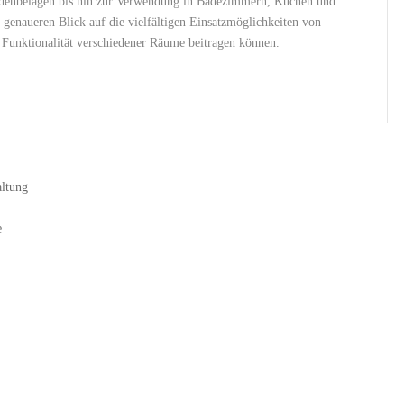
odenbelägen bis hin zur Verwendung in Badezimmern, Küchen und
genaueren Blick auf die vielfältigen Einsatzmöglichkeiten von
 Funktionalität verschiedener Räume beitragen können.
altung
e