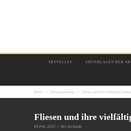
AKTUELLES
GRUNDLAGEN DER AR
Home
>
Innenausstattung
>
Fliesen und ihre vielfältigen Einsat
Fliesen und ihre vielfäl
03 Feb. 2023
/
Der Architekt